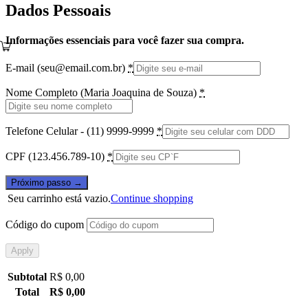
Dados Pessoais
Informações essenciais para você fazer sua compra.
E-mail (
seu@email.com.br
)
*
Nome Completo (Maria Joaquina de Souza)
*
Telefone Celular - (11) 9999-9999
*
CPF (123.456.789-10)
*
Próximo passo →
Seu carrinho está vazio.
Continue shopping
Código do cupom
Apply
Subtotal
R$
0,00
Total
R$
0,00