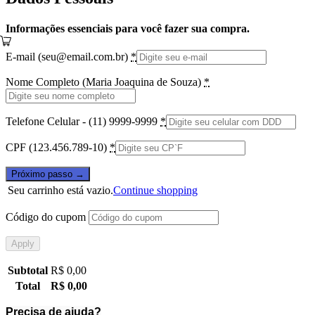
Informações essenciais para você fazer sua compra.
E-mail (
seu@email.com.br
)
*
Nome Completo (Maria Joaquina de Souza)
*
Telefone Celular - (11) 9999-9999
*
CPF (123.456.789-10)
*
Próximo passo →
Seu carrinho está vazio.
Continue shopping
Código do cupom
Apply
Subtotal
R$
0,00
Total
R$
0,00
Precisa de ajuda?