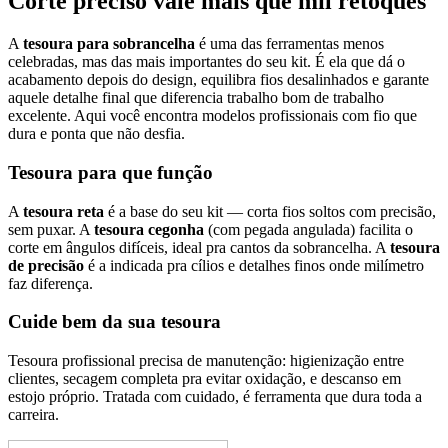
Corte preciso vale mais que mil retoques
A
tesoura para sobrancelha
é uma das ferramentas menos
celebradas, mas das mais importantes do seu kit. É ela que dá o
acabamento depois do design, equilibra fios desalinhados e garante
aquele detalhe final que diferencia trabalho bom de trabalho
excelente. Aqui você encontra modelos profissionais com fio que
dura e ponta que não desfia.
Tesoura para que função
A
tesoura reta
é a base do seu kit — corta fios soltos com precisão,
sem puxar. A
tesoura cegonha
(com pegada angulada) facilita o
corte em ângulos difíceis, ideal pra cantos da sobrancelha. A
tesoura
de precisão
é a indicada pra cílios e detalhes finos onde milímetro
faz diferença.
Cuide bem da sua tesoura
Tesoura profissional precisa de manutenção: higienização entre
clientes, secagem completa pra evitar oxidação, e descanso em
estojo próprio. Tratada com cuidado, é ferramenta que dura toda a
carreira.