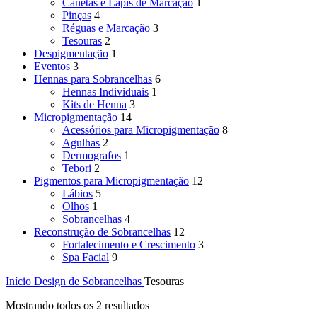
Canetas e Lápis de Marcação
1
Pinças
4
Réguas e Marcação
3
Tesouras
2
Despigmentação
1
Eventos
3
Hennas para Sobrancelhas
6
Hennas Individuais
1
Kits de Henna
3
Micropigmentação
14
Acessórios para Micropigmentação
8
Agulhas
2
Dermografos
1
Tebori
2
Pigmentos para Micropigmentação
12
Lábios
5
Olhos
1
Sobrancelhas
4
Reconstrução de Sobrancelhas
12
Fortalecimento e Crescimento
3
Spa Facial
9
Início
Design de Sobrancelhas
Tesouras
Mostrando todos os 2 resultados