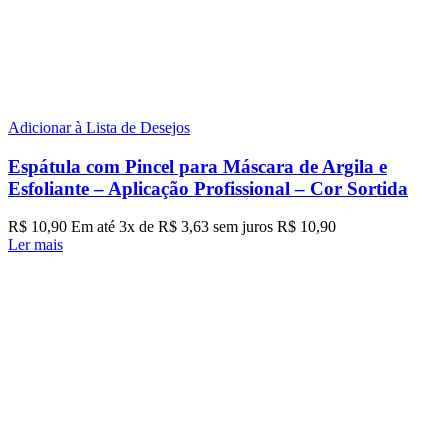
Adicionar à Lista de Desejos
Espátula com Pincel para Máscara de Argila e
Esfoliante – Aplicação Profissional – Cor Sortida
R$
10,90
Em até
3
x de
R$
3,63
sem juros
R$
10,90
Ler mais