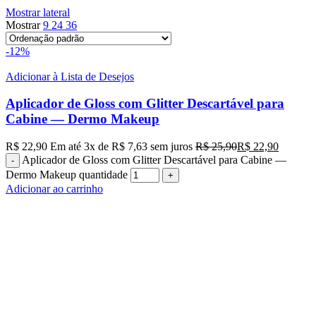
Mostrar lateral
Mostrar
9
24
36
-12%
Adicionar à Lista de Desejos
Aplicador de Gloss com Glitter Descartável para
Cabine — Dermo Makeup
R$
22,90
Em até
3
x de
R$
7,63
sem juros
R$
25,90
R$
22,90
Aplicador de Gloss com Glitter Descartável para Cabine —
Dermo Makeup quantidade
Adicionar ao carrinho