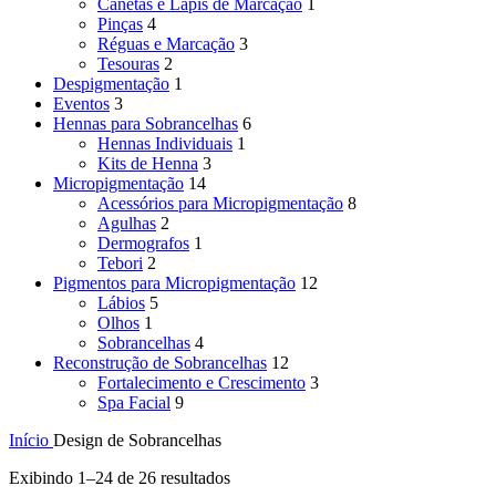
Canetas e Lápis de Marcação
1
Pinças
4
Réguas e Marcação
3
Tesouras
2
Despigmentação
1
Eventos
3
Hennas para Sobrancelhas
6
Hennas Individuais
1
Kits de Henna
3
Micropigmentação
14
Acessórios para Micropigmentação
8
Agulhas
2
Dermografos
1
Tebori
2
Pigmentos para Micropigmentação
12
Lábios
5
Olhos
1
Sobrancelhas
4
Reconstrução de Sobrancelhas
12
Fortalecimento e Crescimento
3
Spa Facial
9
Início
Design de Sobrancelhas
Exibindo 1–24 de 26 resultados