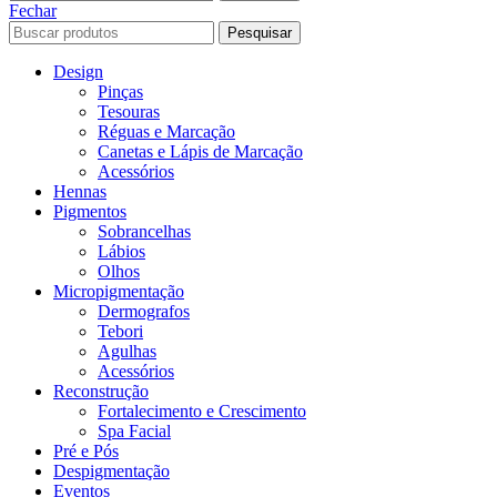
Fechar
Pesquisar
Design
Pinças
Tesouras
Réguas e Marcação
Canetas e Lápis de Marcação
Acessórios
Hennas
Pigmentos
Sobrancelhas
Lábios
Olhos
Micropigmentação
Dermografos
Tebori
Agulhas
Acessórios
Reconstrução
Fortalecimento e Crescimento
Spa Facial
Pré e Pós
Despigmentação
Eventos