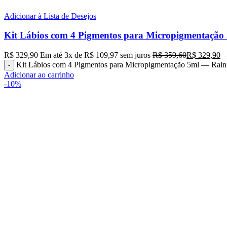
Adicionar à Lista de Desejos
Kit Lábios com 4 Pigmentos para Micropigmentação
R$
329,90
Em até
3
x de
R$
109,97
sem juros
R$
359,60
R$
329,90
Kit Lábios com 4 Pigmentos para Micropigmentação 5ml — Rain
Adicionar ao carrinho
-10%