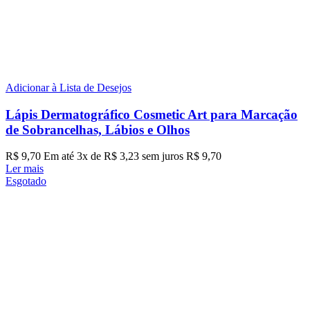
Adicionar à Lista de Desejos
Lápis Dermatográfico Cosmetic Art para Marcação
de Sobrancelhas, Lábios e Olhos
R$
9,70
Em até
3
x de
R$
3,23
sem juros
R$
9,70
Ler mais
Esgotado