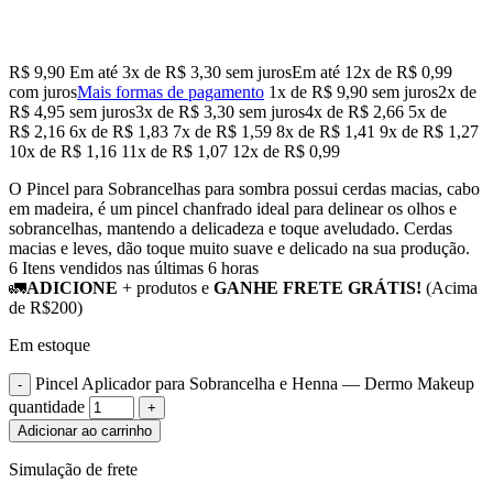
R$
9,90
Em até
3
x de
R$
3,30
sem juros
Em até
12
x de
R$
0,99
com juros
Mais formas de pagamento
1x de
R$
9,90
sem juros
2x de
R$
4,95
sem juros
3x de
R$
3,30
sem juros
4x de
R$
2,66
5x de
R$
2,16
6x de
R$
1,83
7x de
R$
1,59
8x de
R$
1,41
9x de
R$
1,27
10x de
R$
1,16
11x de
R$
1,07
12x de
R$
0,99
O Pincel para Sobrancelhas para sombra possui cerdas macias, cabo
em madeira, é um pincel chanfrado ideal para delinear os olhos e
sobrancelhas, mantendo a delicadeza e toque aveludado. Cerdas
macias e leves, dão toque muito suave e delicado na sua produção.
6
Itens vendidos nas últimas 6 horas
🚛
ADICIONE
+ produtos e
GANHE FRETE GRÁTIS!
(Acima
de R$200)
Em estoque
Pincel Aplicador para Sobrancelha e Henna — Dermo Makeup
quantidade
Adicionar ao carrinho
Simulação de frete