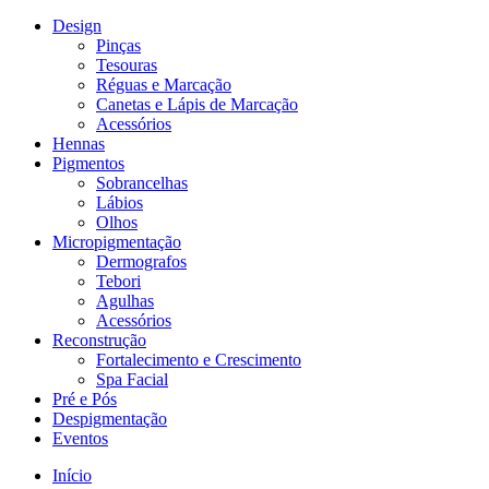
Design
Pinças
Tesouras
Réguas e Marcação
Canetas e Lápis de Marcação
Acessórios
Hennas
Pigmentos
Sobrancelhas
Lábios
Olhos
Micropigmentação
Dermografos
Tebori
Agulhas
Acessórios
Reconstrução
Fortalecimento e Crescimento
Spa Facial
Pré e Pós
Despigmentação
Eventos
Início