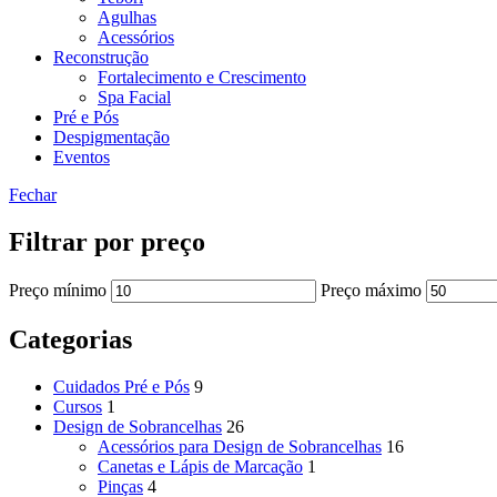
Agulhas
Acessórios
Reconstrução
Fortalecimento e Crescimento
Spa Facial
Pré e Pós
Despigmentação
Eventos
Fechar
Filtrar por preço
Preço mínimo
Preço máximo
Categorias
Cuidados Pré e Pós
9
Cursos
1
Design de Sobrancelhas
26
Acessórios para Design de Sobrancelhas
16
Canetas e Lápis de Marcação
1
Pinças
4