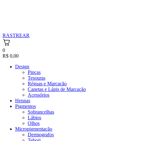
RASTREAR
0
R$
0,00
Design
Pinças
Tesouras
Réguas e Marcação
Canetas e Lápis de Marcação
Acessórios
Hennas
Pigmentos
Sobrancelhas
Lábios
Olhos
Micropigmentação
Dermografos
Tebori