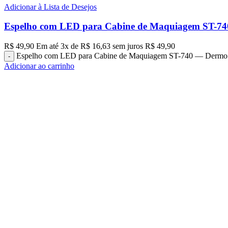
Adicionar à Lista de Desejos
Espelho com LED para Cabine de Maquiagem ST-
R$
49,90
Em até
3
x de
R$
16,63
sem juros
R$
49,90
Espelho com LED para Cabine de Maquiagem ST-740 — Dermo
Adicionar ao carrinho