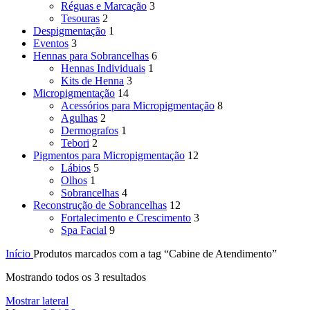
Réguas e Marcação
3
Tesouras
2
Despigmentação
1
Eventos
3
Hennas para Sobrancelhas
6
Hennas Individuais
1
Kits de Henna
3
Micropigmentação
14
Acessórios para Micropigmentação
8
Agulhas
2
Dermografos
1
Tebori
2
Pigmentos para Micropigmentação
12
Lábios
5
Olhos
1
Sobrancelhas
4
Reconstrução de Sobrancelhas
12
Fortalecimento e Crescimento
3
Spa Facial
9
Início
Produtos marcados com a tag “Cabine de Atendimento”
Mostrando todos os 3 resultados
Mostrar lateral