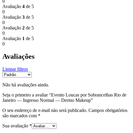
0
Avaliação
4
de 5
0
Avaliação
3
de 5
0
Avaliação
2
de 5
0
Avaliação
1
de 5
0
Avaliações
Limpar filtros
Não há avaliações ainda.
Seja o primeiro a avaliar “Evento Loucas por Sobrancelhas Rio de
Janeiro — Ingresso Normal — Dermo Makeup”
O seu endereço de e-mail não será publicado.
Campos obrigatórios
são marcados com
*
Sua avaliação
*