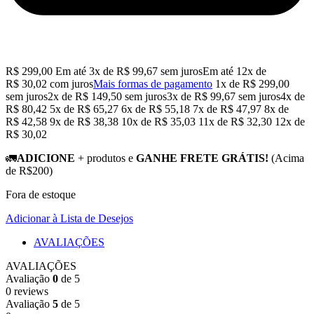
R$
299,00
Em até
3
x de
R$
99,67
sem juros
Em até
12
x de
R$
30,02
com juros
Mais formas de pagamento
1x de
R$
299,00
sem juros
2x de
R$
149,50
sem juros
3x de
R$
99,67
sem juros
4x de
R$
80,42
5x de
R$
65,27
6x de
R$
55,18
7x de
R$
47,97
8x de
R$
42,58
9x de
R$
38,38
10x de
R$
35,03
11x de
R$
32,30
12x de
R$
30,02
🚛
ADICIONE
+ produtos e
GANHE FRETE GRÁTIS!
(Acima
de R$200)
Fora de estoque
Adicionar à Lista de Desejos
AVALIAÇÕES
AVALIAÇÕES
Avaliação
0
de 5
0 reviews
Avaliação
5
de 5