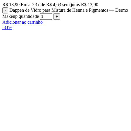
R$
13,90
Em até
3
x de
R$
4,63
sem juros
R$
13,90
Dappen de Vidro para Mistura de Henna e Pigmentos — Dermo
Makeup quantidade
Adicionar ao carrinho
-31%