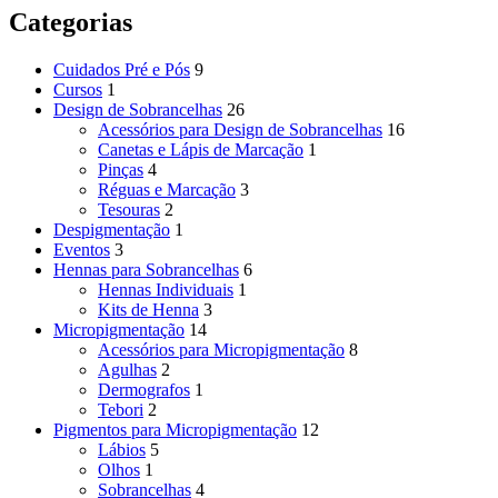
Categorias
Cuidados Pré e Pós
9
Cursos
1
Design de Sobrancelhas
26
Acessórios para Design de Sobrancelhas
16
Canetas e Lápis de Marcação
1
Pinças
4
Réguas e Marcação
3
Tesouras
2
Despigmentação
1
Eventos
3
Hennas para Sobrancelhas
6
Hennas Individuais
1
Kits de Henna
3
Micropigmentação
14
Acessórios para Micropigmentação
8
Agulhas
2
Dermografos
1
Tebori
2
Pigmentos para Micropigmentação
12
Lábios
5
Olhos
1
Sobrancelhas
4